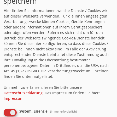
speichern
Bank
Hier finden Sie Informationen, welche Dienste / Cookies wir
ALLE TERMINE
auf dieser Webseite verwenden. Für die Ihnen angezeigten
Verarbeitungszwecke können Cookies, Geräte-Kennungen
SO ERREICHEN SIE UNS
oder andere Informationen auf Ihrem Gerät gespeichert
oder abgerufen werden. Sofern es sich nicht um für den
UB Mühldorf
SPD-Geschäftsstelle
Betrieb der Webseite zwingende Cookies/Dienste handelt
können Sie diese hier konfigurieren, so dass diese Cookies /
Mühlenstraße 12 84453 Mühldorf
Dienste bei Ihnen nicht aktiv sind. Im Falle der Aktivierung
entsprechender Dienste beinhaltet diese Zustimmung auch
Tel. 08631 - 71 97 Fax 08631 - 1 48
Ihre Einwilligung in die Übermittlung bestimmter
personenbezogener Daten in Drittländer, u.a. die USA, nach
34
Art. 49 (1) (a) DSGVO. Die Verarbeitungszwecke im Einzelnen
finden Sie unten aufgelistet.
Eleonore.Ismail(at)spd.de
Um mehr zu erfahren, lesen Sie bitte unsere
Datenschutzerklärung
. Das Impressum finden Sie hier:
Impressum
.
WEBSOZIS
System, Essenziell
(immer erforderlich)