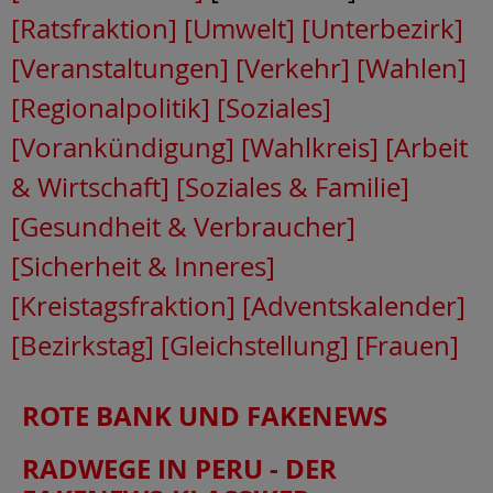
[Ratsfraktion]
[Umwelt]
[Unterbezirk]
[Veranstaltungen]
[Verkehr]
[Wahlen]
[Regionalpolitik]
[Soziales]
[Vorankündigung]
[Wahlkreis]
[Arbeit
& Wirtschaft]
[Soziales & Familie]
[Gesundheit & Verbraucher]
[Sicherheit & Inneres]
[Kreistagsfraktion]
[Adventskalender]
[Bezirkstag]
[Gleichstellung]
[Frauen]
ROTE BANK UND FAKENEWS
RADWEGE IN PERU - DER