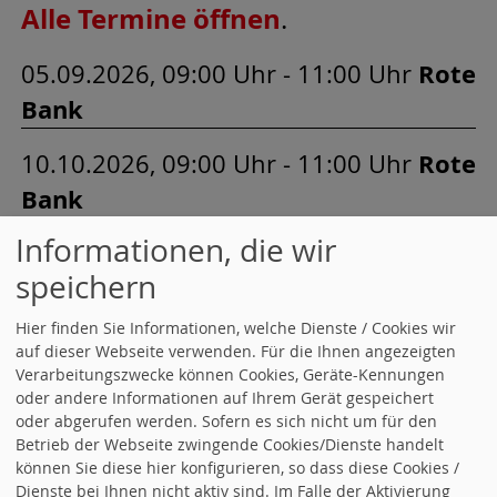
Alle Termine öffnen
.
05.09.2026, 09:00 Uhr - 11:00 Uhr
Rote
Bank
10.10.2026, 09:00 Uhr - 11:00 Uhr
Rote
Bank
Informationen, die wir
07.11.2026, 09:00 Uhr - 11:00 Uhr
Rote
speichern
Bank
Hier finden Sie Informationen, welche Dienste / Cookies wir
ALLE TERMINE
auf dieser Webseite verwenden. Für die Ihnen angezeigten
Verarbeitungszwecke können Cookies, Geräte-Kennungen
SO ERREICHEN SIE UNS
oder andere Informationen auf Ihrem Gerät gespeichert
oder abgerufen werden. Sofern es sich nicht um für den
UB Mühldorf
SPD-Geschäftsstelle
Betrieb der Webseite zwingende Cookies/Dienste handelt
können Sie diese hier konfigurieren, so dass diese Cookies /
Mühlenstraße 12 84453 Mühldorf
Dienste bei Ihnen nicht aktiv sind. Im Falle der Aktivierung