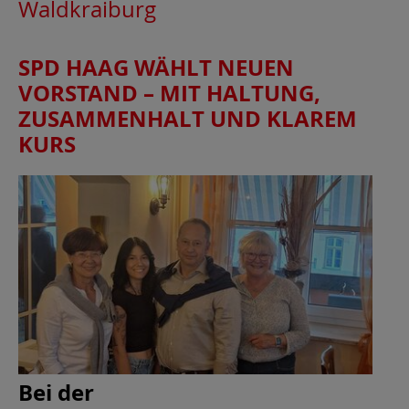
Waldkraiburg
SPD HAAG WÄHLT NEUEN
VORSTAND – MIT HALTUNG,
ZUSAMMENHALT UND KLAREM
KURS
Bei der