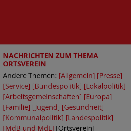
NACHRICHTEN ZUM THEMA
ORTSVEREIN
Andere Themen:
[Allgemein]
[Presse]
[Service]
[Bundespolitik]
[Lokalpolitik]
[Arbeitsgemeinschaften]
[Europa]
[Familie]
[Jugend]
[Gesundheit]
[Kommunalpolitik]
[Landespolitik]
[MdB und MdL]
[Ortsverein]